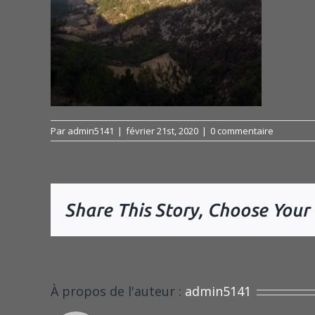
Par
admin5141
|
février 21st, 2020
|
0 commentaire
Share This Story, Choose Your
À propos de l'auteur :
admin5141